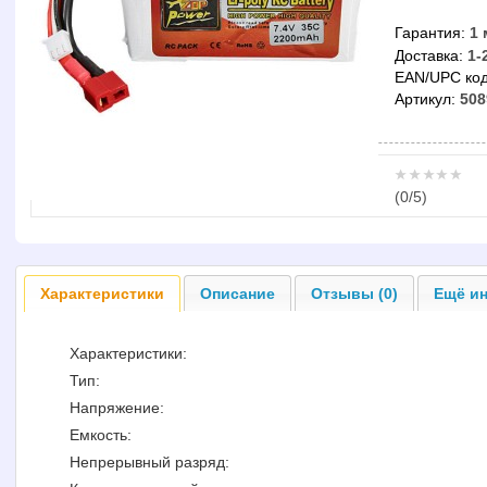
Гарантия:
1 
Доставка:
1-
EAN/UPC код
Артикул:
508
(
0
/5)
Характеристики
Описание
Отзывы (0)
Ещё ин
Характеристики:
Тип:
Напряжение:
Емкость:
Непрерывный разряд: