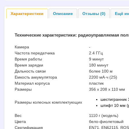
Характеристики
Описание
Отзывы (0)
Ещё ин
Технические характеристики:
радиоуправляемая полн
Камера
-
Частота передатчика
2.4 ГГц
Время работы
9 минут
Время зарядки
180 минут
Дальность связи
более 100 м
Емкость аккумулятора
2200 мА·ч (2S)
Материал корпуса
пластик
Размеры
356 х 208 х 110 мм
шестигранник 
Размеры колесных комплектующих
штифт 10 мм (p
Вес
1110 г (модель)
Цвета
бело-фиолетовый
Сертификация
EN71, EN62115, ROS