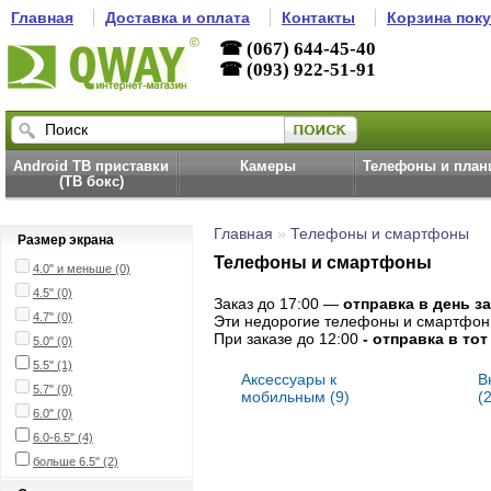
Главная
Доставка и оплата
Контакты
Корзина пок
☎ (067) 644-45-40
☎ (093) 922-51-91
Android ТВ приставки
Камеры
Телефоны и пла
(ТВ бокс)
Главная
»
Телефоны и смартфоны
Размер экрана
Телефоны и смартфоны
4.0" и меньше (0)
4.5" (0)
Заказ до 17:00 —
отправка в день за
4.7" (0)
Эти недорогие телефоны и смартфоны 
При заказе до 12:00
- отправка в то
5.0" (0)
5.5"
(1)
Аксессуары к
В
5.7" (0)
мобильным (9)
(2
6.0" (0)
6.0-6.5"
(4)
больше 6.5"
(2)