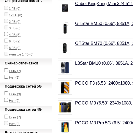
Оперативная память
Cubot KingKong Mini 3 (4.5" 
1 ГБ (0)
12 ГБ (0)
2 ГБ (0)
GTStar BM50 (0.66", 8851A, 
3 ГБ (0)
4 ГБ
(5)
6 ГБ
(2)
GTStar BM70 (0.66", 8851A, 
8 ГБ (0)
меньше 1 ГБ (0)
L8Star BM10 (0.66", 8851A, 2
Сканер отпечатков
Есть
(7)
Нет
(2)
POCO F3 (6.53" 2400x1080, S
Поддержка сетей 5G
Есть
(3)
Нет
(2)
POCO M3 (6.53" 2340x1080, S
Поддержка сетей 4G
Есть
(7)
POCO M3 Pro 5G (6.5" 2400x1
Нет (0)
Встроенная память