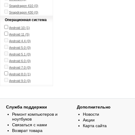
Snapdragon 410 (0)
Snapdragon 430 (0)
Snapdragon 625 (0)
Операционная система
Snapdragon 630
(2)
Android 10
(1)
Snapdragon 835 (0)
Android 11
(5)
Android 4.4 (0)
Android 5.0 (0)
Android 5.1 (0)
Android 6.0 (0)
Android 7.0 (0)
Android 8.0
(1)
Android 9.0 (0)
Служба поддержки
Дополнительно
Ремонт компьютеров и
Новости
ноутбуков
Акции
Связаться с нами
Карта сайта
Возврат товара