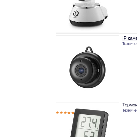
IP кам
Техниче
Термом
Техниче