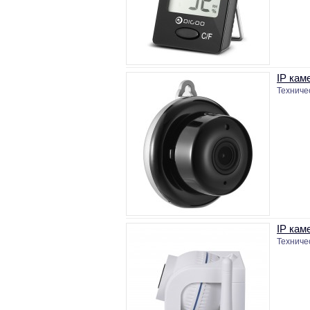
IP кам
Техничес
IP кам
Техничес