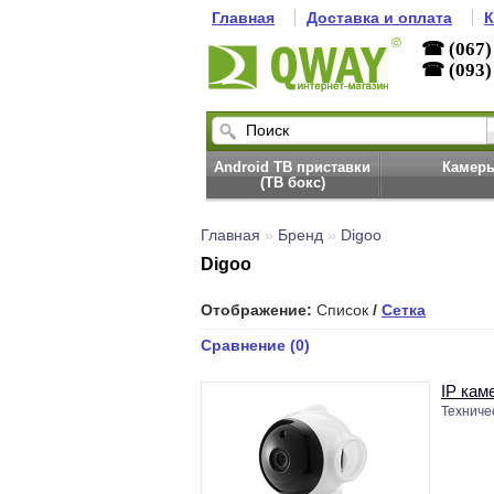
Главная
Доставка и оплата
К
☎ (067)
☎ (093)
Android ТВ приставки
Камер
(ТВ бокс)
Главная
»
Бренд
»
Digoo
Digoo
Отображение:
Список
/
Сетка
Сравнение (0)
IP кам
Техничес