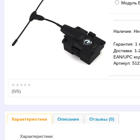
Модуль 
Наличие:
Не
Гарантия:
1 
Доставка:
1-
EAN/UPC код
Артикул:
512
(
0
/5)
Характеристики
Описание
Отзывы (0)
Характеристики: