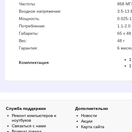
Частоты:
868 МГц
Входное напряжение:
3.5-13 
Мощность:
0.025-1
Потребление:
1.1-2.0
Габариты:
65 x 48
Вес:
48 г
Гарантия:
6 меся
1
Комплектация
:
1
Служба поддержки
Дополнительно
Ремонт компьютеров и
Новости
ноутбуков
Акции
Связаться с нами
Карта сайта
Возврат товара