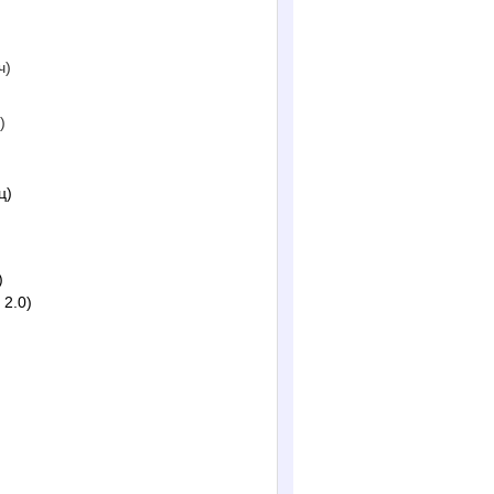
ч)
)
ц)
)
 2.0)