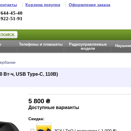
онтакты
Корзина покупок
Оформление заказа
 644-45-40
 922-51-91
ы
Телефоны и планшеты
Радиоуправляемые
Наушник
модели
вербанки
0 Вт·ч, USB Type-C, 110В)
5 800 ₴
Доступные варианты
Скидка:
ЗСУ | ТрО | волонтери (-1 000 ₴)