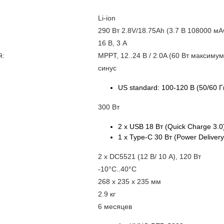
Li-ion
290 Вт 2.8V/18.75Ah (3.7 В 108000 мА
16 В, 3 А
й:
MPPT, 12..24 В / 2.0A (60 Вт максимум
синус
US standard: 100-120 В (50/60 Г
300 Вт
2 x USB 18 Вт (Quick Charge 3.0
1 x Type-C 30 Вт (Power Delivery
2 x DC5521 (12 В/ 10 A), 120 Вт
-10°C..40°C
268 x 235 x 235 мм
2.9 кг
6 месяцев