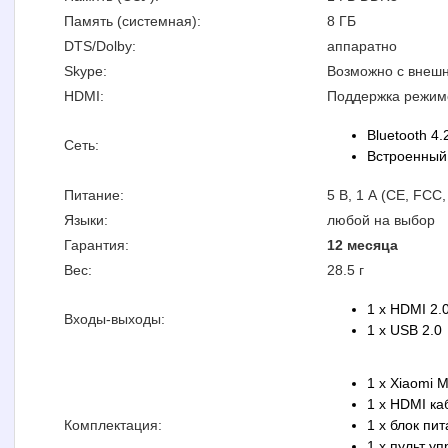
Память (системная):
8 ГБ
DTS/Dolby:
аппаратно
Skype:
Возможно с внеш
HDMI:
Поддержка режимов
Bluetooth 4.
Сеть:
Встроенный W
Питание:
5 В, 1 А (CE, FCC
Языки:
любой на выбор
Гарантия:
12 месяца
Вес:
28.5 г
1 x HDMI 2.
Входы-выходы:
1 x USB 2.0
1 x Xiaomi 
1 x HDMI ка
Комплектация:
1 x блок пи
1 x пульт у