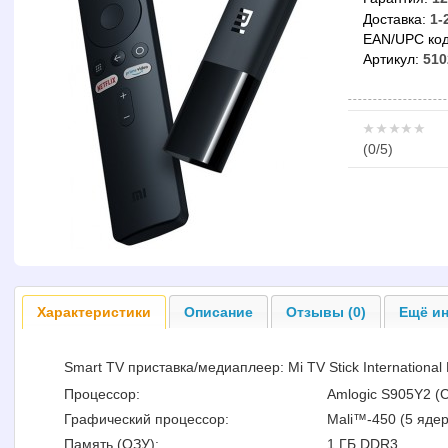
Доставка:
1-
EAN/UPC код
Артикул:
510
(
0
/5)
Характеристики
Описание
Отзывы (0)
Ещё ин
Smart TV приставка/медиаплеер: Mi TV Stick International
Процессор:
Amlogic S905Y2 (Co
Графический процессор:
Mali™-450 (5 ядер
Память (ОЗУ):
1 ГБ DDR3