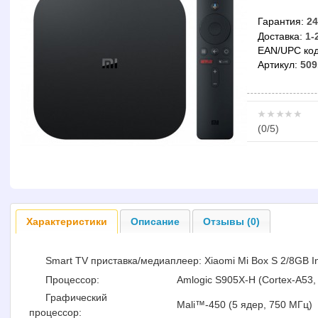
Гарантия:
24
Доставка:
1-
EAN/UPC код
Артикул:
509
(
0
/5)
Характеристики
Описание
Отзывы (0)
Smart TV приставка/медиаплеер: Xiaomi Mi Box S 2/8GB Int
Процессор:
Amlogic S905X-H (Cortex-A53, 
Графический
Mali™-450 (5 ядер, 750 МГц)
процессор: