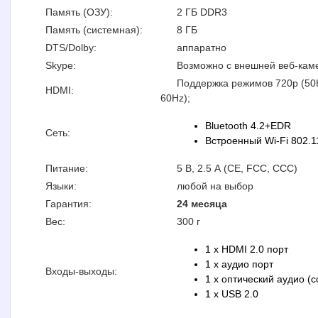
Память (ОЗУ):
2 ГБ DDR3
Память (системная):
8 ГБ
DTS/Dolby:
аппаратно
Skype:
Возможно с внешней веб-кам
Поддержка режимов 720p (50Hz 
HDMI:
60Hz);
Bluetooth 4.2+EDR
Сеть:
Встроенный Wi-Fi 802.11 
Питание:
5 В, 2.5 А (CE, FCC, CCC)
Языки:
любой на выбор
Гарантия:
24 месяца
Вес:
300 г
1 x HDMI 2.0 порт
1 x аудио порт
Входы-выходы:
1 x оптический аудио (
1 x USB 2.0