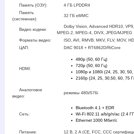
Память (ОЗУ):
4 ГБ LPDDR4
Память
32 ГБ eMMC
(системная):
Dolby Vision, Advanced HDR10, VP9
Видео кодеки:
MPEG-2, MPEG-4, DIVX, JPEG/MJPEG
Форматы видео:
ISO, AVI, RMVB, MKV, FLV, MOV, 
ЦАП:
DAC 9018 + RT6862D/RiCore
480p (50, 60 Гц)
720p (50, 60 Гц)
HDMI:
1080p и 1080i (24, 25, 30, 50,
2160p (24, 25, 30,50, 60, 75 Г
Аналоговое
режимы 480i/576i
видео:
Bluetooth 4.1 + EDR
Сеть:
Wi-Fi 802.11 a/b/g/n/ac (2.4
Ethernet 1000 Мбит/с
Питание:
12 В, 2 А (CE, FCC, CCC сертифиц