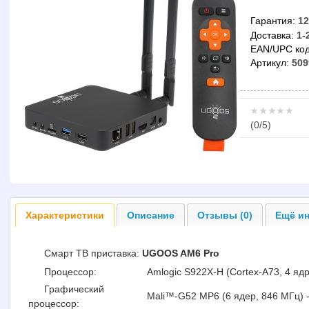
Гарантия:
12
Доставка:
1-
EAN/UPC код
Артикул:
509
(
0
/5)
Характеристики
Описание
Отзывы (0)
Ещё ин
Смарт ТВ приставка:
UGOOS AM6 Pro
Процессор:
Amlogic S922X-H (Cortex-A73, 4 ядра
Графический
Mali™-G52 MP6 (6 ядер, 846 МГц) -
процессор: