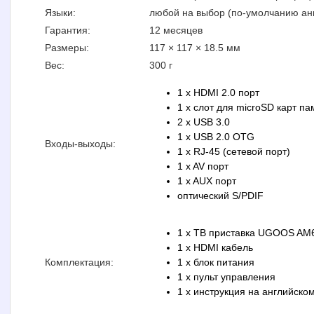
Языки:
любой на выбор (по-умолчанию ан
Гарантия:
12 месяцев
Размеры:
117 × 117 × 18.5 мм
Вес:
300 г
1 x HDMI 2.0 порт
1 x слот для microSD карт па
2 x USB 3.0
1 x USB 2.0 OTG
Входы-выходы:
1 x RJ-45 (сетевой порт)
1 x AV порт
1 x AUX порт
оптический S/PDIF
1 x ТВ приставка UGOOS AM6
1 x HDMI кабель
Комплектация:
1 x блок питания
1 x пульт управления
1 x инструкция на английско