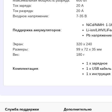
Максимальная мощность разряда:
600 Вт
Ток заряда:
20 А
Ток разряда:
20 А
Входное напряжение:
7-35 В
NiCd/NiMH: 1-1
Поддержка аккумуляторов
:
Li-ion/LiHV/LiF
Pb напряжение
Экран:
320 x 240
Размеры:
99 x 72 x 35 мм
Вес:
180 г
1 x зарядное
Комплектация
:
1 x USB кабель
1 x инструкция
Служба поддержки
Дополнительно