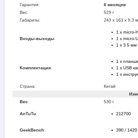
Гарантия:
6 месяцев
Вес:
529 г
Габариты:
243 x 163 x 9.3 
1 x micro-
Входы-выходы
:
1 x micro-
1 x 3.5 м
1 x планш
Комплектация
:
1 x USB к
1 x инстру
Страна:
Китай
Изм
Вес
:
530 г
AnTuTu
:
212700
GeekBench
:
390 / 1420