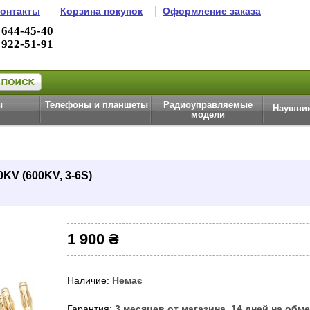
онтакты
Корзина покупок
Оформление заказа
 644-45-40
 922-51-91
ы
Телефоны и планшеты
Радиоуправляемые
Наушник
модели
KV (600KV, 3-6S)
1 900 ₴
Наличие:
Немає
Гарантия:
3 месяцев от магазина, 14 дней на обм