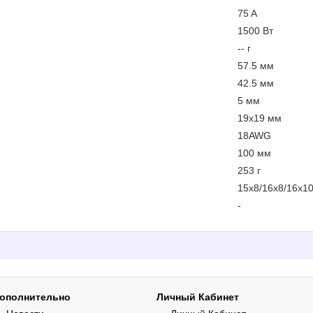
75 A
1500 Вт
-- г
57.5 мм
42.5 мм
5 мм
19x19 мм
18AWG
100 мм
253 г
15x8/16x8/16x1
-
ополнительно
Личный Кабинет