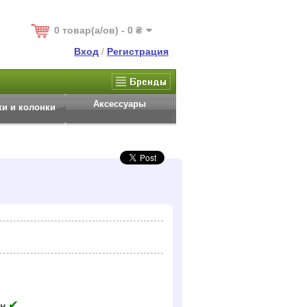
0 товар(а/ов) - 0 ₴
Вход
/
Регистрация
Аксессуары
и и колонки
✔
ен