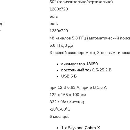
50° (горизонтально/вертикально)
1280x720
есть
д:
есть
:
1280x720
48 каналов 5.8 ГГц (автоматический поис
5.8 ГГц 3 дБ
3-осевой акселерометр, 3-осевым гирос
аккумулятор 18650
постоянный ток 6.5-25.2 В
USB 5 В
при 12 В 0.63 А, при 5 В 1.5 А
122 x 165 x 100 мм
332 г (без антенн)
-20℃-80℃
6 месяцев
1 x Skyzone Cobra X