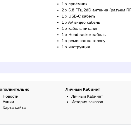
1 x приёмник
2 x 5.8 ГГц 2dD антенна (разъем R
1 x USB-C кабель
1 x AV видео кабель
1 x кабель питания
1 x Headtracker кабель
1 x ремешок на голову
1 x инструкция
ополнительно
Личный Кабинет
Новости
Личный Кабинет
Акции
История заказов
Карта сайта