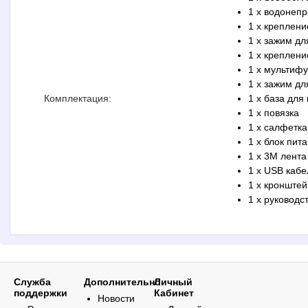
1 x водонеп
1 x креплени
1 x зажим дл
1 x креплени
1 x мультиф
1 x зажим д
Комплектация:
1 x база для
1 x повязка
1 x салфетка
1 x блок пит
1 x 3M лента
1 x USB кабе
1 x кронштей
1 x руководс
Служба
Дополнительно
Личный
поддержки
Кабинет
Новости