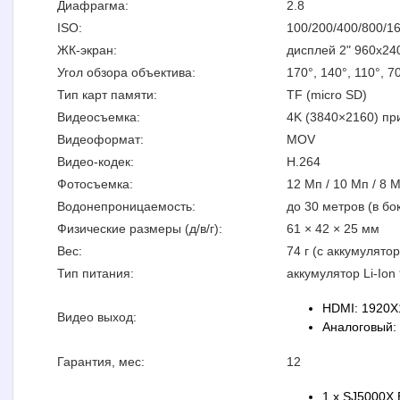
Диафрагма:
2.8
ISO:
100/200/400/800/1
ЖК-экран:
дисплей 2" 960x24
Угол обзора объектива:
170°, 140°, 110°, 7
Тип карт памяти:
TF (micro SD)
Видеосъемка:
4K (3840×2160) при
Видеоформат:
MOV
Видео-кодек:
H.264
Фотосъемка:
12 Мп / 10 Мп / 8 М
Водонепроницаемость:
до 30 метров (в бо
Физические размеры (д/в/г):
61 × 42 × 25 мм
Вес:
74 г (с аккумулятор
Тип питания:
аккумулятор Li-Ion
HDMI: 1920X
Видео выход:
Аналоговый:
Гарантия, мес:
12
1 x SJ5000X E