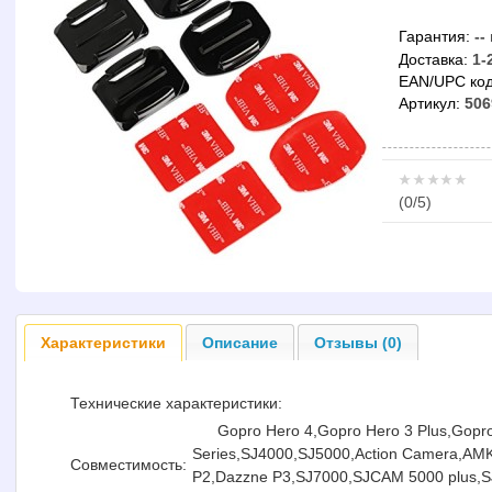
Гарантия:
--
Доставка:
1-
EAN/UPC код
Артикул:
506
(
0
/5)
Характеристики
Описание
Отзывы (0)
Технические характеристики:
Gopro Hero 4,Gopro Hero 3 Plus,Gopr
Series,SJ4000,SJ5000,Action Camera,AMK
Совместимость:
P2,Dazzne P3,SJ7000,SJCAM 5000 plus,S