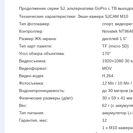
Продолжение серии SJ, альтернатива GoPro с ТВ выход
Технические характеристики: Экшн-камера SJCAM M10
Тип фотокамер:
спорт, видеоре
Контроллер:
Novatek NT964
Размер ЖК-экрана:
дисплей 1.5"
Тип карт памяти:
TF (micro SD)
Угол обзора объектива:
170°
Видеосъемка:
1920×1080 30 к
Видеоформат:
MOV
Видео-кодек:
H.264
Фотосъемка:
12 Мп / 10 Мп /
Водонепроницаемость:
до 30 метров (в
Физические размеры (д/в/г):
30 x 59 x 41 мм
Вес:
62 г (с аккумул
Тип питания:
аккумулятор Li
Гарантия, мес:
12
1 x M10 камера