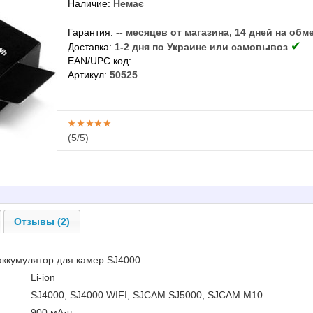
Наличие:
Немає
Гарантия:
-- месяцев от магазина, 14 дней на обм
✔
Доставка:
1-2 дня по Украине или самовывоз
EAN/UPC код:
Артикул:
50525
(
5
/5)
Отзывы (2)
аккумулятор для камер SJ4000
Li-ion
SJ4000, SJ4000 WIFI, SJCAM SJ5000, SJCAM M10
900 мА·ч