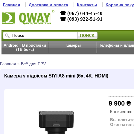
Главная
Доставка и оплата
Контакты
Корзина пок
☎ (067) 644-45-40
☎ (093) 922-51-91
Android ТВ приставки
Камеры
Телефоны и пла
(ТВ бокс)
Главная
»
Всё для FPV
Камера з підвісом SIYI A8 mini (6x, 4K, HDMI)
9 900 ₴
Количество
Вы платите
Окончатель