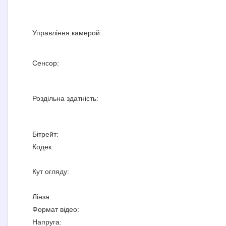
Управління камерой:
Сенсор:
Роздільна здатність:
Бітрейт:
Кодек:
Кут огляду:
Лінза:
Формат відео:
Напруга: