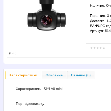
Наличие:
Оч
Гарантия:
3 
Доставка:
1-
EAN/UPC код
Артикул:
514
(
0
/5)
Характеристики
Описание
Отзывы (0)
Характеристики: SIYI A8 mini
Порт відеовиходу: