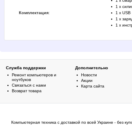
1 x сма
1 x сил
Комплектация
:
1 x USB
1 x заря
1 x инст
Служба поддержки
Дополнительно
Ремонт компьютеров и
Новости
ноутбуков
Акции
Связаться с нами
Карта сайта
Возврат товара
Компьютерная техника с доставкой по всей Украине - без купо