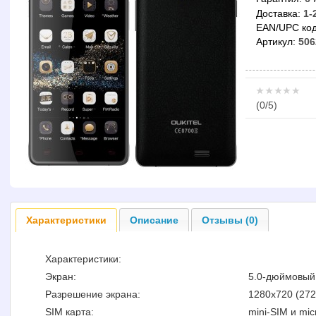
Доставка:
1-
EAN/UPC код
Артикул:
506
(
0
/5)
Характеристики
Описание
Отзывы (0)
Характеристики:
Экран:
5.0-дюймовый
Разрешение экрана:
1280х720 (272
SIM карта:
mini-SIM и mic