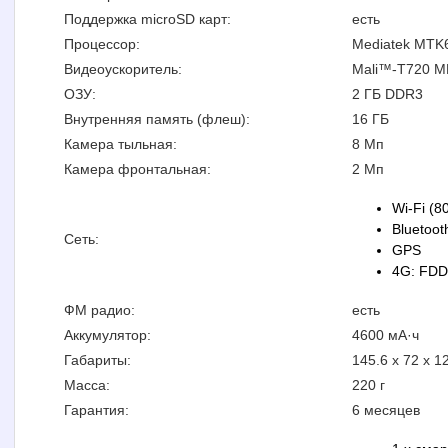
Поддержка microSD карт:
есть
Процессор:
Mediatek MTK6
Видеоускоритель:
Mali™-T720 M
ОЗУ:
2 ГБ DDR3
Внутренняя память (флеш):
16 ГБ
Камера тыльная:
8 Мп
Камера фронтальная:
2 Мп
Wi-Fi (8
Bluetoot
Сеть:
GPS
4G: FDD-
ФМ радио:
есть
Аккумулятор:
4600 мА·ч
Габариты:
145.6 x 72 x 1
Масса:
220 г
Гарантия:
6 месяцев