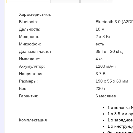
Характеристики:
Bluetooth:
Bluetooth 3.0 (A2D
Дальность:
10 м
Мощность:
2 x 3 Вт
Микрофон:
есть
Диапазон частот:
85 Гц - 20 кГц
Импеданс:
4 ω
Аккумулятор:
1200 мА·ч
Напряжение:
3.7 В
Размеры:
190 x 55 x 60 мм
Вес:
230 г
Гарантия:
6 месяцев
1 x колонка 
1 x 3.5 мм а
Комплектация
1 x зарядное
1 x инструкц
без картон