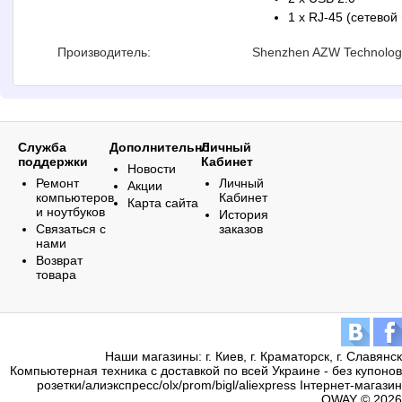
1 x RJ-45 (сетевой
Производитель:
Shenzhen AZW Technology
Служба
Дополнительно
Личный
поддержки
Кабинет
Новости
Ремонт
Личный
Акции
компьютеров
Кабинет
Карта сайта
и ноутбуков
История
Связаться с
заказов
нами
Возврат
товара
Наши магазины: г. Киев, г. Краматорск, г. Славянск
Компьютерная техника с доставкой по всей Украине - без купонов
розетки/алиэкспресс/olx/prom/bigl/aliexpress Інтернет-магазин
QWAY © 2026