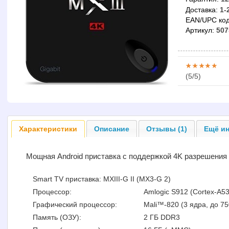
Доставка:
1-
EAN/UPC код
Артикул:
507
(
5
/5)
Характеристики
Описание
Отзывы (1)
Ещё ин
Мощная Android приставка с поддержкой 4K разрешения 
Smart TV приставка: MXIII-G II (MX3-G 2)
Процессор:
Amlogic S912 (Cortex-A53,
Графический процессор:
Mali™-820 (3 ядра, до 7
Память (ОЗУ):
2 ГБ DDR3