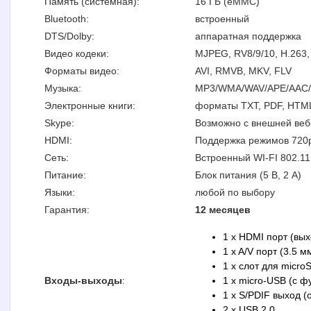
Память (системная):
16 ГБ (eMMC)
Bluetooth:
встроенный
DTS/Dolby:
аппаратная поддержка
Видео кодеки:
MJPEG, RV8/9/10, H.263,
Форматы видео:
AVI, RMVB, MKV, FLV
Музыка:
MP3/WMA/WAV/APE/AAC
Электронные книги:
форматы TXT, PDF, HTML
Skype:
Возможно с внешней веб
HDMI:
Поддержка режимов 720p 
Сеть:
Встроенный WI-FI 802.11 
Питание:
Блок питания (5 В, 2 А)
Языки:
любой по выбору
Гарантия:
12 месяцев
1 x HDMI порт (вых
1 x A/V порт (3.5 
1 x слот для micro
Входы-выходы
:
1 x micro-USB (с 
1 x S/PDIF выход (
2 x USB 2.0