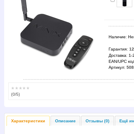
Наличие:
Не
Гарантия:
12
Доставка:
1-
EAN/UPC код
Артикул:
508
(
0
/5)
Характеристики
Описание
Отзывы (0)
Ещё ин