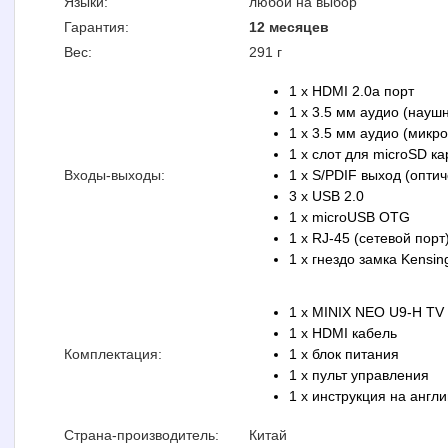
Языки:
любой на выбор
Гарантия:
12 месяцев
Вес:
291 г
1 x HDMI 2.0a порт
1 x 3.5 мм аудио (науш
1 x 3.5 мм аудио (микр
1 x слот для microSD к
Входы-выходы:
1 x S/PDIF выход (опти
3 x USB 2.0
1 x microUSB OTG
1 x RJ-45 (сетевой порт
1 x гнездо замка Kensin
1 x MINIX NEO U9-H TV
1 x HDMI кабель
Комплектация:
1 x блок питания
1 x пульт управления
1 x инструкция на англ
Страна-производитель:
Китай