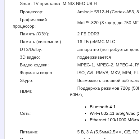
Smart TV приставка: MINIX NEO U9-H
Процессор:
Amlogic S912-H (Cortex-A53, 8
Графический
Mali™-820 (3 ядер, до 750 МГц
процессор:
Память (ОЗУ):
2 ГБ DDR3
Память (системная):
16 ГБ (eMMC MLC
DTS/Dolby:
аппаратно (не требуется доп
3D видео:
поддерживается
Видео кодеки:
MPEG-1, MPEG-2, MPEG-4, RV8
Форматы видео:
ISO, AVI, RMVB, MKV, MP4, 
Skype:
Возможно с внешней веб-кам
Поддержка режимов 720p (50Hz 
HDMI:
60Hz);
Bluetooth 4.1
Сеть:
Wi-Fi 802.11 a/b/g/n/ac 
Ethernet 100/1000 Мбит
Питание:
5 В, 3 А (5.5мм/2.5мм, CE, F