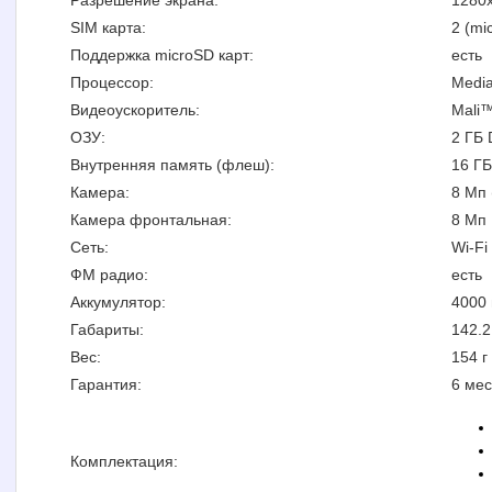
Разрешение экрана:
1280х
SIM карта:
2 (mi
Поддержка microSD карт:
есть
Процессор:
Media
Видеоускоритель:
Mali™
ОЗУ:
2 ГБ
Внутренняя память (флеш):
16 ГБ
Камера:
8 Мп 
Камера фронтальная:
8 Мп
Сеть:
Wi-Fi
ФМ радио:
есть
Аккумулятор:
4000 
Габариты:
142.2
Вес:
154 г
Гарантия:
6 ме
Комплектация: