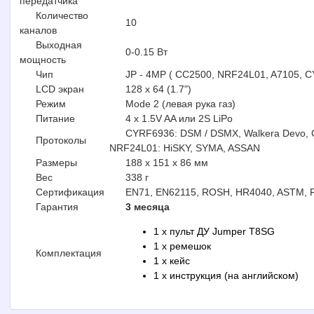
передатчика
Количество
10
каналов
Выходная
0-0.15 Вт
мощность
Чип
JP - 4MP ( CC2500, NRF24L01, A7105, 
LCD экран
128 x 64 (1.7")
Режим
Mode 2 (левая рука газ)
Питание
4 x 1.5V AA или 2S LiPo
CYRF6936: DSM / DSMX, Walkera Devo, 
Протоколы
NRF24L01: HiSKY, SYMA, ASSAN
Размеры
188 х 151 х 86 мм
Вес
338 г
Сертификация
EN71, EN62115, ROSH, HR4040, ASTM, 
Гарантия
3 месяца
1 x пульт ДУ Jumper T8SG
1 x ремешок
Комплектация
1 x кейс
1 x инструкция (на английском)