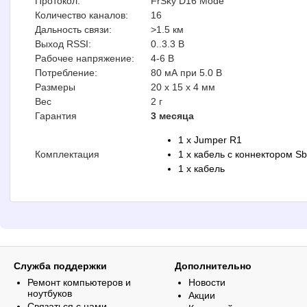
Протокол:
FrSky D16 Mode
Количество каналов:
16
Дальность связи:
>1.5 км
Выход RSSI:
0..3.3 В
Рабочее напряжение:
4-6 В
Потребление:
80 мА при 5.0 В
Размеры
20 х 15 х 4 мм
Вес
2 г
Гарантия
3 месяца
1 x Jumper R1
Комплектация
1 x кабель с коннектором S
1 x кабель
Служба поддержки
Дополнительно
Ремонт компьютеров и
Новости
ноутбуков
Акции
Связаться с нами