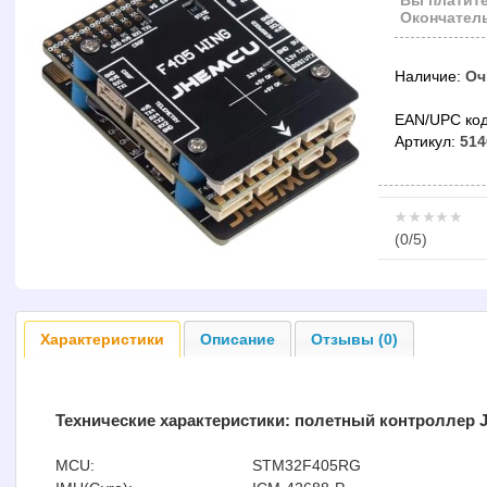
Вы платите
Окончатель
Наличие:
Оч
EAN/UPC код
Артикул:
514
(
0
/5)
Характеристики
Описание
Отзывы (0)
Технические характеристики:
полетный контроллер 
MCU:
STM32F405RG