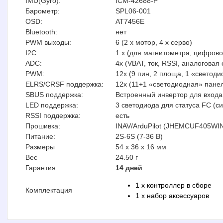
IMU(Gyro):
ICM-42688-P
Барометр:
SPL06-001
OSD:
AT7456E
Bluetooth:
нет
PWM выходы:
6 (2 x мотор, 4 x серво)
I2C:
1 x (для магнитометра, цифрово
ADC:
4x (VBAT, ток, RSSI, аналоговая 
PWM:
12x (9 пин, 2 площа, 1 «светод
ELRS/CRSF поддержка:
12x (11+1 «светодиодная» пане
SBUS поддержка:
Встроенный инвертор для вход
LED поддержка:
3 светодиода для статуса FC (с
RSSI поддержка:
есть
Прошивка:
INAV/ArduPilot (JHEMCUF405WI
Питание:
2S-6S (7-36 В)
Размеры
54 х 36 x 16 мм
Вес
24.50 г
Гарантия
14 дней
1 x контроллер в сборе
Комплектация
1 x набор аксессуаров