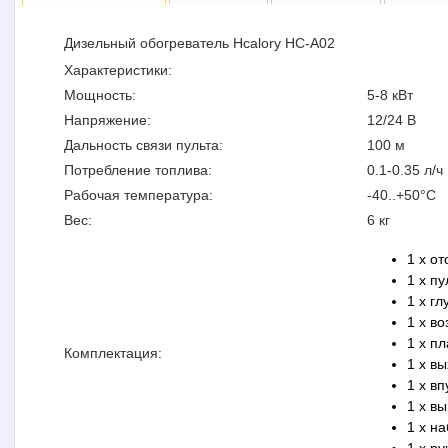
Дизельный обогреватель Hcalory HC-A02
Характеристики:
Мощность:
5-8 кВт
Напряжение:
12/24 В
Дальность связи пульта:
100 м
Потребление топлива:
0.1-0.35 л/ч
Рабочая температура:
-40..+50°C
Вес:
6 кг
1 x о
1 x пу
1 x г
1 x в
1 x п
Комплектация:
1 x в
1 x в
1 x в
1 x н