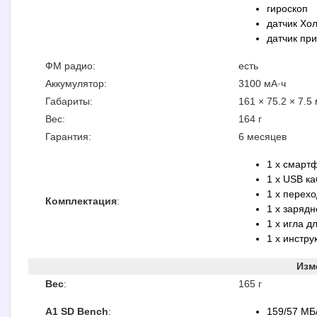
гироскоп
датчик Хо
датчик пр
ФМ радио:
есть
Аккумулятор:
3100 мА·ч
Габариты:
161 × 75.2 × 7.5
Вес:
164 г
Гарантия:
6 месяцев
1 x смарт
1 x USB к
1 x перех
Комплектация
:
1 x зарядн
1 х игла д
1 x инстру
Изм
Вес
:
165 г
A1 SD Bench
:
159/57 МБ/