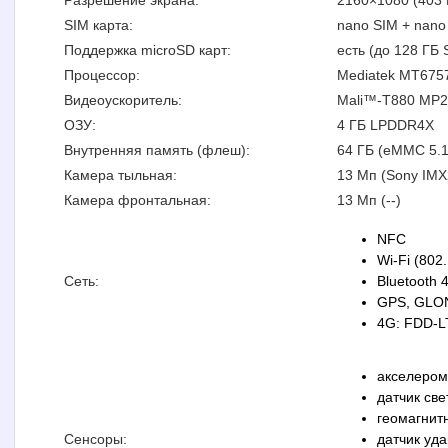
Разрешение экрана:
2160×1080 (403 
SIM карта:
nano SIM + nano
Поддержка microSD карт:
есть (до 128 ГБ
Процессор:
Mediatek MT6757C
Видеоускоритель:
Mali™-T880 MP2
ОЗУ:
4 ГБ LPDDR4X
Внутренняя память (флеш):
64 ГБ (eMMC 5.1
Камера тыльная:
13 Мп (Sony IMX2
Камера фронтальная:
13 Мп (--)
NFC
Wi-Fi (802.
Сеть:
Bluetooth 4
GPS, GLO
4G: FDD-L
акселером
датчик све
геомагнит
Сенсоры:
датчик уд