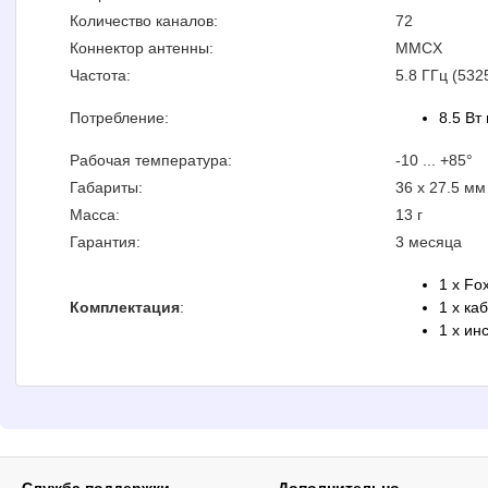
Количество каналов:
72
Коннектор антенны:
MMCX
Частота:
5.8 ГГц (532
Потребление:
8.5 Вт
Рабочая температура:
-10 ... +85°
Габариты:
36 x 27.5 мм
Масса:
13 г
Гарантия:
3 месяца
1 x Fo
Комплектация
:
1 x ка
1 x ин