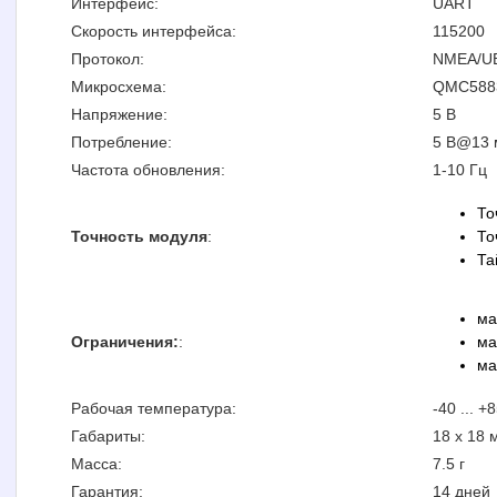
Интерфейс:
UART
Скорость интерфейса:
115200
Протокол:
NMEA/U
Микросхема:
QMC588
Напряжение:
5 В
Потребление:
5 В@13 
Частота обновления:
1-10 Гц
То
Точность модуля
:
То
Та
ма
Ограничения:
:
ма
ма
Рабочая температура:
-40 ... +
Габариты:
18 x 18 
Масса:
7.5 г
Гарантия:
14 дней