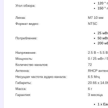
120 ° 
Угол обзора:
150 ° 
Линза:
M7 10 мм
Формат видео:
NTSC
25 мВ
Потребление:
50 мВ
200 м
Напряжение:
2.5 В ~ 5.5 В
Мощность:
0 / 25 мВт /
Количество каналов:
72
Антенна:
RHCP антенн
Несущая частота аудио-канала:
6.5 Мгц
Габариты:
20.66 x 14.0
Масса:
6 г
Гарантия:
3 месяца
1 x Ea