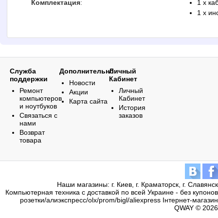
Комплектация
:
1 x ка
1 x ин
Служба
Дополнительно
Личный
поддержки
Кабинет
Новости
Ремонт
Личный
Акции
компьютеров
Кабинет
Карта сайта
и ноутбуков
История
Связаться с
заказов
нами
Возврат
товара
Наши магазины: г. Киев, г. Краматорск, г. Славянск
Компьютерная техника с доставкой по всей Украине - без купонов
розетки/алиэкспресс/olx/prom/bigl/aliexpress Інтернет-магазин
QWAY © 2026