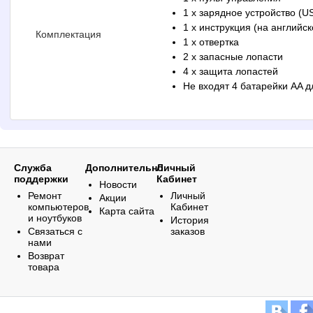
1 x зарядное устройство (U
1 x инструкция (на английс
Комплектация
1 х отвертка
2 x запасные лопасти
4 x защита лопастей
Не входят 4 батарейки AA д
Служба
Дополнительно
Личный
поддержки
Кабинет
Новости
Ремонт
Личный
Акции
компьютеров
Кабинет
Карта сайта
и ноутбуков
История
Связаться с
заказов
нами
Возврат
товара