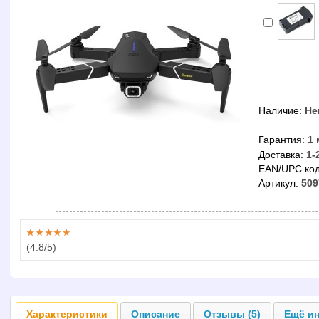
Наличие:
Не
Гарантия:
1 
Доставка:
1-
EAN/UPC код
Артикул:
509
(
4.8
/5)
Характеристики
Описание
Отзывы (5)
Ещё ин