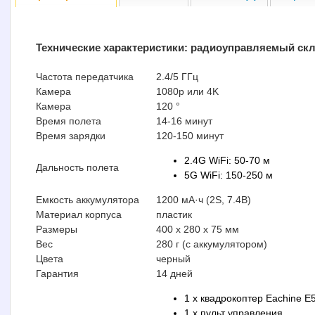
Технические характеристики:
радиоуправляемый скл
Частота передатчика
2.4/5 ГГц
Камера
1080p или 4K
Камера
120 °
Время полета
14-16 минут
Время зарядки
120-150 минут
2.4G WiFi: 50-70 м
Дальность полета
5G WiFi: 150-250 м
Емкость аккумулятора
1200 мА·ч (2S, 7.4В)
Материал корпуса
пластик
Размеры
400 х 280 х 75 мм
Вес
280 г (с аккумулятором)
Цвета
черный
Гарантия
14 дней
1 x квадрокоптер Eachine E
1 x пульт управления