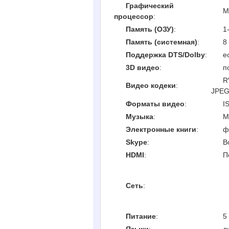
Графический
M
процессор
:
Память (ОЗУ)
:
1
Память (системная)
:
8
Поддержка DTS/Dolby
:
е
3D видео
:
п
R
Видео кодеки
:
JPEG
Форматы видео
:
I
Музыка
:
M
Электронные книги
:
ф
Skype
:
В
HDMI
:
П
Сеть
:
Питание
:
5