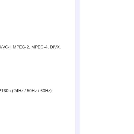
9/VC-l, MPEG-2, MPEG-4, DIVX,
2160p (24Hz / 50Hz / 60Hz)