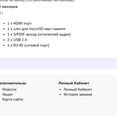
юбой на выбор (по-умолчанию английский)
2 месяцев
0 г
1 x HDMI порт
1 x слот для microSD карт памяти
1 x S/PDIF выход (оптический аудио)
2 x USB 2.0
1 x RJ-45 (сетевой порт)
ополнительно
Личный Кабинет
Новости
Личный Кабинет
Акции
История заказов
Карта сайта