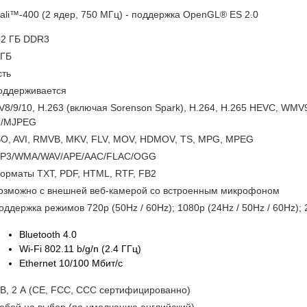
ali™-400 (2 ядер, 750 МГц) - поддержка OpenGL® ES 2.0
-2 ГБ DDR3
 ГБ
сть
оддерживается
V8/9/10, H.263 (включая Sorenson Spark), H.264, H.265 HEVC, WMV
/MJPEG
SO, AVI, RMVB, MKV, FLV, MOV, HDMOV, TS, MPG, MPEG
P3/WMA/WAV/APE/AAC/FLAC/OGG
орматы TXT, PDF, HTML, RTF, FB2
озможно с внешней веб-камерой со встроенным микрофоном
оддержка режимов 720p (50Hz / 60Hz); 1080p (24Hz / 50Hz / 60Hz); 
Bluetooth 4.0
Wi-Fi 802.11 b/g/n (2.4 ГГц)
Ethernet 10/100 Мбит/с
 В, 2 А (CE, FCC, CCC сертифицированно)