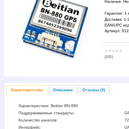
Наличие:
Не
Гарантия:
1 
Доставка:
1-
EAN/UPC код
Артикул:
512
(
0
/5)
Характеристики
Описание
Отзывы (0)
Характеристики: Beitian BN-880
Поддерживаемые стандарты:
GP
Количество каналов:
72
Интерфейс:
U