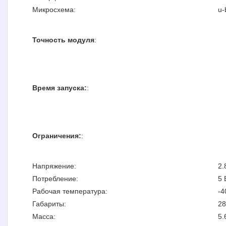
Микросхема:
u-
Точность модуля
:
Время запуска:
:
Ограничения:
:
Напряжение:
2.
Потребление:
5
Рабочая температура:
-4
Габариты:
28
Масса:
5.