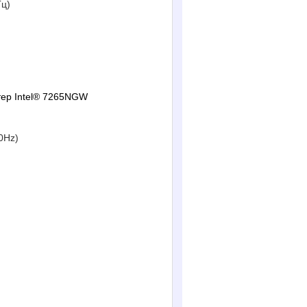
Гц)
птер Intel® 7265NGW
0Hz)