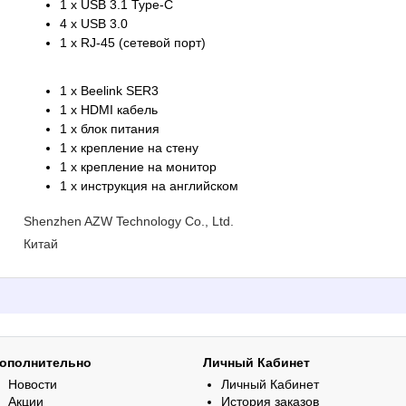
1 x USB 3.1 Type-C
4 x USB 3.0
1 x RJ-45 (сетевой порт)
1 x Beelink SER3
1 x HDMI кабель
1 x блок питания
1 x крепление на стену
1 x крепление на монитор
1 x инструкция на английском
Shenzhen AZW Technology Co., Ltd.
Китай
ополнительно
Личный Кабинет
Новости
Личный Кабинет
Акции
История заказов