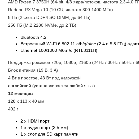
AMD Ryzen 7 3750H (64-bit, 4/8 ядра/потоков, частота 2.3-4.0 Г
Radeon RX Vega 10 (10 CU, частота 300-1400 МГц)
8 ГБ (2 слота DDR4 SO-DIMM, до 64 ГБ)
256 ГБ (M.2 2280 NVMe, до 2 ТБ)
Bluetooth 4.2
Встроенный Wi-Fi 6 802.11 a/b/g/n/ac (2.4 и 5.8 ГГц) ада
Ethernet 100/1000 Мбит/с (RTL8111H)
Поддержка режимов 720p, 1080p, 2160p (24Hz / 30Hz / 50Hz / 6
Блок питания (19 В, 3 А)
4 Вт в простое, 43 Вт под нагрузкой
английский (устанавливается любой язык)
12 месяцев
128 x 113 x 40 мм
492 г
2 x HDMI порт
1 x аудио порт (3.5 мм)
1 x слот для SD карт памяти