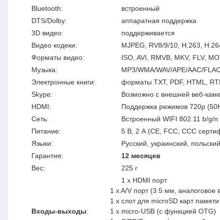
Bluetooth:
встроенный
DTS/Dolby:
аппаратная поддержка
3D видео:
поддерживается
Видео кодеки:
MJPEG, RV8/9/10, H.263, H.2
Форматы видео:
ISO, AVI, RMVB, MKV, FLV, 
Музыка:
MP3/WMA/WAV/APE/AAC/FLA
Электронные книги:
форматы TXT, PDF, HTML, RT
Skype:
Возможно с внешней веб-кам
HDMI:
Поддержка режимов 720p (50Hz 
Сеть:
Встроенный WIFI 802.11 b/g/n 
Питание:
5 В, 2 А (CE, FCC, CCC серт
Языки:
Русский, украинский, польский
Гарантия:
12 месяцев
Вес:
225 г
1 x HDMI порт
1 x A/V порт (3.5 мм, аналоговое
1 x слот для microSD карт памяти
Входы-выходы
:
1 x micro-USB (с функцией OTG)