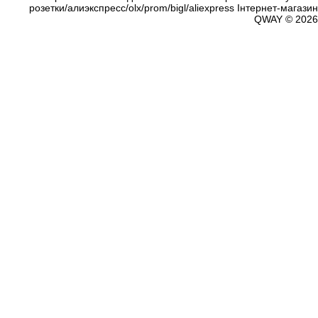
розетки/алиэкспресс/olx/prom/bigl/aliexpress Інтернет-магазин
QWAY © 2026