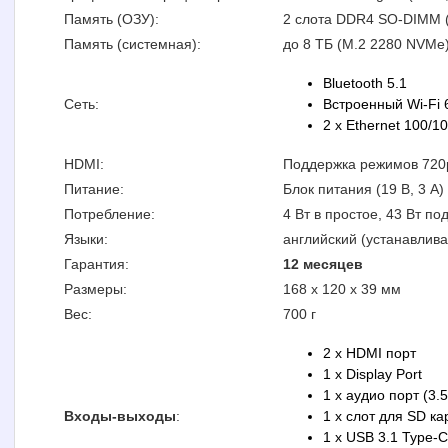
Память (ОЗУ):
2 слота DDR4 SO-DIMM (
Память (системная):
до 8 ТБ (M.2 2280 NVMe
Bluetooth 5.1
Сеть:
Встроенный Wi-Fi 6
2 x Ethernet 100/1
HDMI:
Поддержка режимов 720p,
Питание:
Блок питания (19 В, 3 А)
Потребление:
4 Вт в простое, 43 Вт по
Языки:
английский (устанавлива
Гарантия:
12 месяцев
Размеры:
168 x 120 x 39 мм
Вес:
700 г
2 x HDMI порт
1 x Display Port
1 x аудио порт (3.
Входы-выходы
:
1 x слот для SD ка
1 x USB 3.1 Type-C