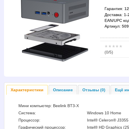
Гарантия:
12
Доставка:
1-
EAN/UPC код
Артикул:
509
(
0
/5)
Характеристики
Описание
Отзывы (0)
Ещё ин
Мини компьютер: Beelink BT3-X
Система:
Windows 10 Home
Процессор:
Intel® Celeron® J3355 
Графический процессор:
Intel® HD Graphics (2