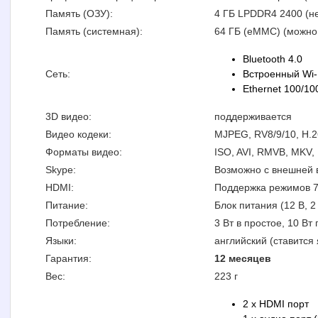
Память (ОЗУ):
4 ГБ LPDDR4 2400 (н
Память (системная):
64 ГБ (eMMC) (можно
Bluetooth 4.0
Сеть:
Встроенный Wi-F
Ethernet 100/10
3D видео:
поддерживается
Видео кодеки:
MJPEG, RV8/9/10, H.2
Форматы видео:
ISO, AVI, RMVB, MKV,
Skype:
Возможно с внешней 
HDMI:
Поддержка режимов 72
Питание:
Блок питания (12 В, 2
Потребление:
3 Вт в простое, 10 Вт
Языки:
английский (ставится 
Гарантия:
12 месяцев
Вес:
223 г
2 x HDMI порт