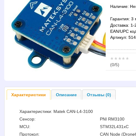
Наличие:
Не
Гарантия:
3 
Доставка:
1-
EAN/UPC код
Артикул:
514
(
0
/5)
Характеристики
Описание
Отзывы (0)
Характеристики: Matek CAN-L4-3100
Сенсор:
PNI RM3100
MCU:
STM32L431xC
Протокол:
CAN Node (Drone