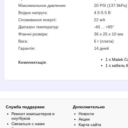
Максимальное давление:
20 PSI (137.9kPa)
Вхідна напруга:
4.5-5.5 В
Споживання енергії:
22 мА
Діапазон температур:
-40 ... +85°
Фізичні розміри:
36 x 25 x 10 мм
Вага:
6 г (плата)
Гарантія:
14 дней
1 x Matek 
Комплектація
:
1 x кабель 
Служба поддержки
Дополнительно
Ремонт компьютеров и
Новости
ноутбуков
Акции
Связаться с нами
Карта сайта